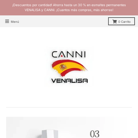
¡Descuentos por cantidad! Ahorra hasta un 30 % en esmaltes permanentes
VENALISA y CANNI. ¡Cuantos más compras, más ahorras!
Menú
0
Carrito