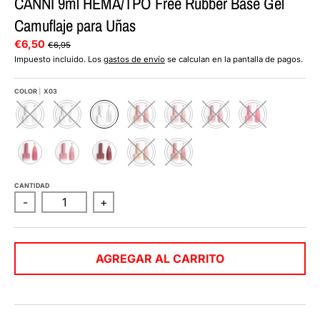
CANNI 9ml HEMA/TPO Free Rubber Base Gel
Camuflaje para Uñas
€6,50
€6,95
Impuesto incluido. Los
gastos de envío
se calculan en la pantalla de pagos.
COLOR
X03
X
X
X
X
X
X
X
0
0
0
0
0
0
0
1
2
3
4
5
6
7
X
X
X
X
X
0
0
1
1
1
8
9
0
1
2
CANTIDAD
-
+
AGREGAR AL CARRITO