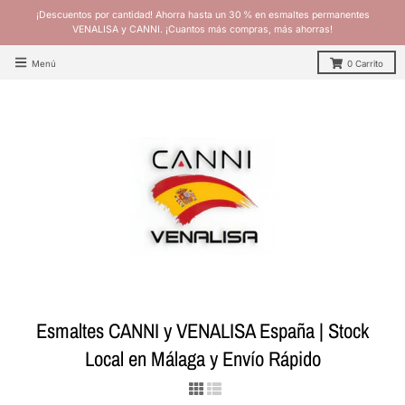
¡Descuentos por cantidad! Ahorra hasta un 30 % en esmaltes permanentes
VENALISA y CANNI. ¡Cuantos más compras, más ahorras!
Menú
0
Carrito
Esmaltes CANNI y VENALISA España | Stock
Local en Málaga y Envío Rápido