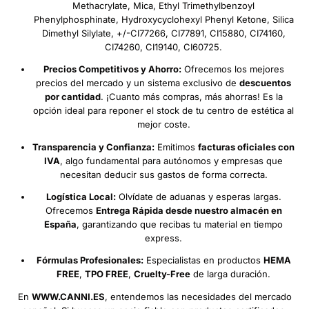
Methacrylate, Mica, Ethyl Trimethylbenzoyl
Phenylphosphinate, Hydroxycyclohexyl Phenyl Ketone, Silica
Dimethyl Silylate, +/-CI77266, CI77891, CI15880, CI74160,
CI74260, CI19140, CI60725.
Precios Competitivos y Ahorro:
Ofrecemos los mejores
precios del mercado y un sistema exclusivo de
descuentos
por cantidad
. ¡Cuanto más compras, más ahorras! Es la
opción ideal para reponer el stock de tu centro de estética al
mejor coste.
Transparencia y Confianza:
Emitimos
facturas oficiales con
IVA
, algo fundamental para autónomos y empresas que
necesitan deducir sus gastos de forma correcta.
Logística Local:
Olvídate de aduanas y esperas largas.
Ofrecemos
Entrega Rápida desde nuestro almacén en
España
, garantizando que recibas tu material en tiempo
express.
Fórmulas Profesionales:
Especialistas en productos
HEMA
FREE
,
TPO FREE
,
Cruelty-Free
de larga duración.
En
WWW.CANNI.ES
, entendemos las necesidades del mercado