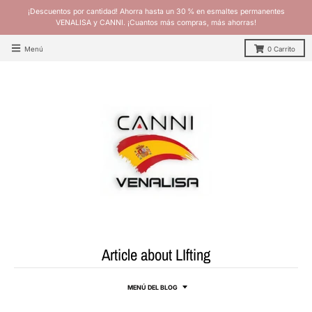
¡Descuentos por cantidad! Ahorra hasta un 30 % en esmaltes permanentes
VENALISA y CANNI. ¡Cuantos más compras, más ahorras!
Menú
0
Carrito
Article about LIfting
MENÚ DEL BLOG