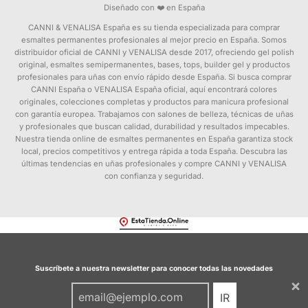
Diseñado con ❤️ en España
CANNI & VENALISA España es su tienda especializada para comprar
esmaltes permanentes profesionales al mejor precio en España. Somos
distribuidor oficial de CANNI y VENALISA desde 2017, ofreciendo gel polish
original, esmaltes semipermanentes, bases, tops, builder gel y productos
profesionales para uñas con envío rápido desde España. Si busca comprar
CANNI España o VENALISA España oficial, aquí encontrará colores
originales, colecciones completas y productos para manicura profesional
con garantía europea. Trabajamos con salones de belleza, técnicas de uñas
y profesionales que buscan calidad, durabilidad y resultados impecables.
Nuestra tienda online de esmaltes permanentes en España garantiza stock
local, precios competitivos y entrega rápida a toda España. Descubra las
últimas tendencias en uñas profesionales y compre CANNI y VENALISA
con confianza y seguridad.
Suscríbete a nuestra newsletter para conocer todas las novedades
IR